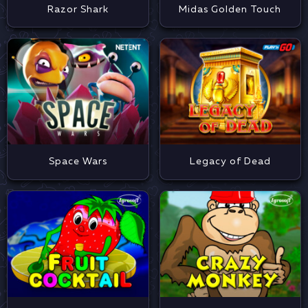
Razor Shark
Midas Golden Touch
Space Wars
Legacy of Dead