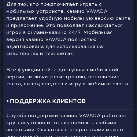
Для тех, кто предпочитает играть с
мобильных устройств, казино VAVADA
предлагает удобную мобильную версию сайта
и приложение. Это позволяет наслаждаться
игрой в онлайн-казино 24/7. Мобильная
версия казино VAVADA полностью
адаптирована для использования на
смартфонах и планшетах.
Все функции сайта доступны в мобильной
версии, включая регистрацию, пополнение
счета, вывод средств и игру в любимые слоты.
⦁ ПОДДЕРЖКА КЛИЕНТОВ
Служба поддержки казино VAVADA работает
круглосуточно и готова помочь с любыми
вопросами. Связаться с операторами можно
через онлайн-чат, электронную почту или