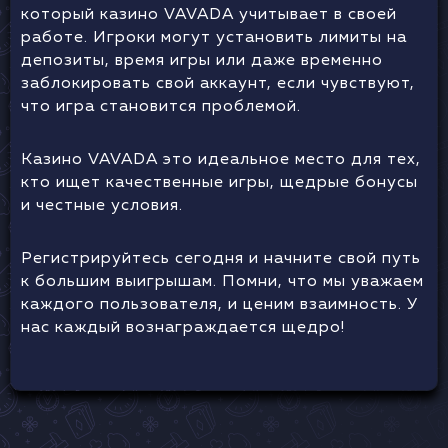
который казино VAVADA учитывает в своей
работе. Игроки могут установить лимиты на
депозиты, время игры или даже временно
заблокировать свой аккаунт, если чувствуют,
что игра становится проблемой.
Казино VAVADA это идеальное место для тех,
кто ищет качественные игры, щедрые бонусы
и честные условия.
Регистрируйтесь сегодня и начните свой путь
к большим выигрышам. Помни, что мы уважаем
каждого пользователя, и ценим взаимность. У
нас каждый вознаграждается щедро!