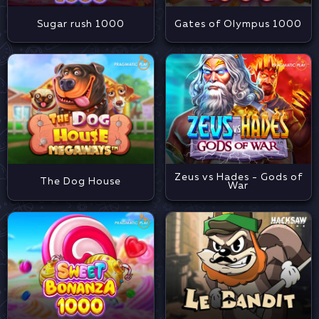
Sugar rush 1000
Gates of Olympus 1000
Zeus vs Hades - Gods of
The Dog House
War