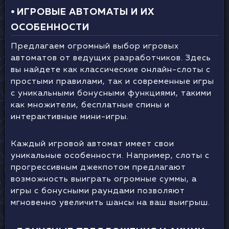
⦁ ИГРОВЫЕ АВТОМАТЫ И ИХ
ОСОБЕННОСТИ
Предлагаем огромный выбор игровых
автоматов от ведущих разработчиков. Здесь
вы найдете как классические онлайн-слоты с
простыми правилами, так и современные игры
с уникальными бонусными функциями, такими
как множители, бесплатные спины и
интерактивные мини-игры.
Каждый игровой автомат имеет свои
уникальные особенности. Например, слоты с
прогрессивным джекпотом предлагают
возможность выиграть огромные суммы, а
игры с бонусными раундами позволяют
мгновенно увеличить шансы на ваш выигрыш.