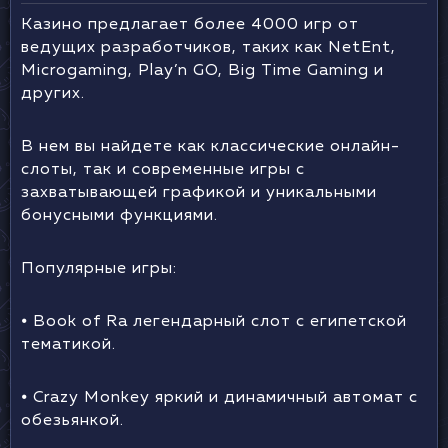
Казино предлагает более 4000 игр от
ведущих разработчиков, таких как NetEnt,
Microgaming, Play’n GO, Big Time Gaming и
других.
В нем вы найдете как классические онлайн-
слоты, так и современные игры с
захватывающей графикой и уникальными
бонусными функциями.
Популярные игры:
⦁ Book of Ra легендарный слот с египетской
тематикой.
⦁ Crazy Monkey яркий и динамичный автомат с
обезьянкой.