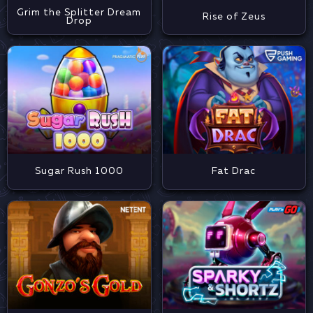
Grim the Splitter Dream
Rise of Zeus
Drop
Sugar Rush 1000
Fat Drac