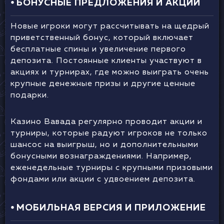
⦁ БОНУСНЫЕ ПРЕДЛОЖЕНИЯ И АКЦИИ
Новые игроки могут рассчитывать на щедрый
приветственный бонус, который включает
бесплатные спины и увеличение первого
депозита. Постоянные клиенты участвуют в
акциях и турнирах, где можно выиграть очень
крупные денежные призы и другие ценные
подарки.
Казино Вавада регулярно проводит акции и
турниры, которые радуют игроков не только
шансос на выигрыш, но и дополнительными
бонусными вознаграждениями. Например,
еженедельные турниры с крупными призовыми
фондами или акции с удвоением депозита.
⦁ МОБИЛЬНАЯ ВЕРСИЯ И ПРИЛОЖЕНИЕ